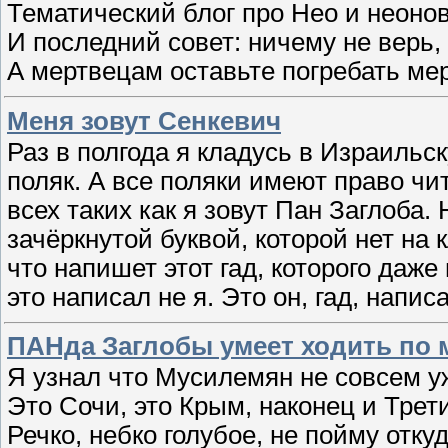
Тематический блог про Нео и неоно
И последний совет: ничему не верь,
А мертвецам оставьте погребать ме
Меня зовут Сенкевич
Раз в полгода я кладусь в Израильс
поляк. А все поляки имеют право чи
всех таких как я зовут Пан Заглоба. 
зачёркнутой буквой, которой нет на 
что напишет этот гад, которого даже
это написал не я. Это он, гад, напис
ПАНда Заглобы умеет ходить по
Я узнал что Мусилемян не совсем у
Это Сочи, это Крым, наконец и Трет
Речко, небко голубое, не пойму отку