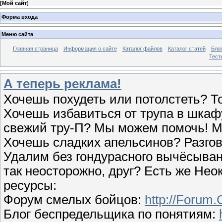
[
Мой сайт
]
Форма входа
Меню сайта
Главная страница
Информация о сайте
Каталог файлов
Каталог статей
Бло
Тест
А теперь реклама!
Хочешь похудеть или потолстеть? То
Хочешь избавиться от трупа в шкаф
свежий тру-П? Мы можем помочь! 
Хочешь сладких апельсинов? Разг
Удалим без гондурасного вычёсыван
так неосторожно, друг? Есть же Нео
ресурсы:
Форум смелых бойцов:
http://Forum.
Блог беспредельщика по понятиям: