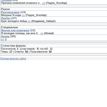
Причина появления атомного о...
»»
(
Падла_Эскобар
)
Разное
Разговорчики
(
1
/
3
)
Мощные N-коды
»»
(
Падла_Эскобар
)
Ликбез
(
2
/
7
)
Курс молодого бойца
»»
(
Владимир_Зайцев
)
Специальные
Форум для новичков
(
1
/
2
)
Я молодая гопница, как мне б...
»»
(
Можай
)
Архив
(
0
/
0
)
»»
(
)
Статистика форума
Посетители:
1
(участников -
0
, гостей -
1
)
Темы:
17
| Ответы:
52
| Пользователи:
32
Полная версия сайта