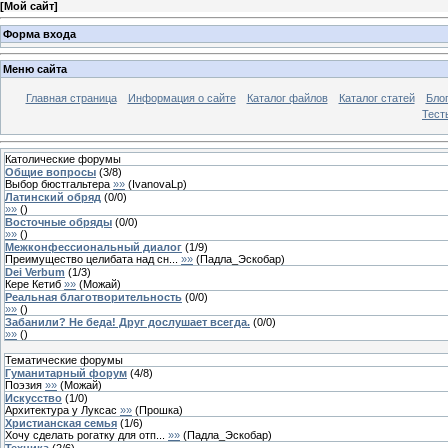
[
Мой сайт
]
Форма входа
Меню сайта
Главная страница
Информация о сайте
Каталог файлов
Каталог статей
Бло
Тест
Католические форумы
Общие вопросы
(
3
/
8
)
Выбор бюстгальтера
»»
(
IvanovaLp
)
Латинский обряд
(
0
/
0
)
»»
(
)
Восточные обряды
(
0
/
0
)
»»
(
)
Межконфессиональный диалог
(
1
/
9
)
Преимущество целибата над сн...
»»
(
Падла_Эскобар
)
Dei Verbum
(
1
/
3
)
Кере Кетиб
»»
(
Можай
)
Реальная благотворительность
(
0
/
0
)
»»
(
)
Забанили? Не беда! Друг дослушает всегда.
(
0
/
0
)
»»
(
)
Тематические форумы
Гуманитарный форум
(
4
/
8
)
Поэзия
»»
(
Можай
)
Искусство
(
1
/
0
)
Архитектура у Луксас
»»
(
Прошка
)
Христианская семья
(
1
/
6
)
Хочу сделать рогатку для отп...
»»
(
Падла_Эскобар
)
Техника
(
2
/
6
)